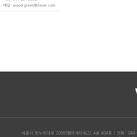
ㆍ메일 : wood-green@naver.com
세종시 한누리대로 2009(펠리체타워2), 4층 404호 / 전화 : 044-86