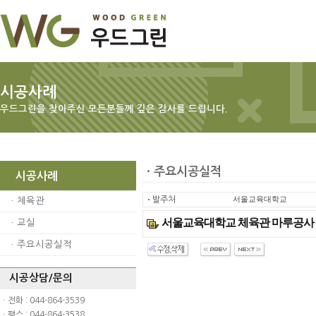
시공사례
우드그린을 찾아주신 모든분들께 깊은 감사를 드립니다.
ㆍ주요시공실적
시공사례
ㆍ
발주처
서울교육대학교
ㆍ
체육관
서울교육대학교 체육관 마루공사
ㆍ
교실
ㆍ
주요시공실적
시공상담/문의
ㆍ전화 : 044-864-3539
ㆍ팩스 : 044-864-3538