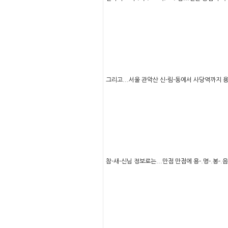
그리고...서울 관악산 신-림-동에서 사당역까지 
참-새-신님 정보로는...만점 만점에 용-.명-.봉-.