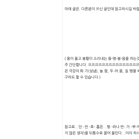
아래 글은. 다른분이 쓰신 글인데 참고하시길 바랍니
( 용이 울고 봉황이 소리내는 용-명-봉-음을 하는
주 간단합니다. 으으으으으으으으으으으으으으으으으 
은 극강의 화.기(성냄), 놀.람, 두.려.움, 질.
구라도 할 수 있습니다.)
참고로...단.-전.-호-.흡은...평.-좌나 반-.가.-
지 않은 생각)을 뒤통수로 끌어 올린다...이리 하