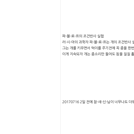
파-블-로-프의 조건반사 실험
러-시-아의 과학자 파-블-로-프는 개의 조건반사 
그는 개를 키우면서 먹이를 주기전에 꼭 종을 한번
이게 지속되자 개는 종소리만 들어도 침을 질질 
20170716 2일 전에 참-새-신-님이 너무나도 더