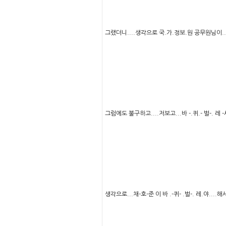
그랬더니....생각으로 국.가.정보.원 공무원님이...
그럼에도 불구하고....저보고...바 -.퀴.- 벌-. 레 -
생각으로...채-호-준 이 바 .-퀴- .벌-. 레.야....해