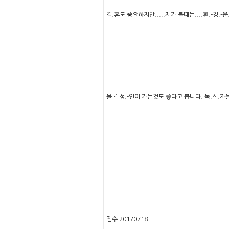
결.혼도 중요하지만.....제가 볼때는....환.-경.-운.
물론 성.-인이 가는것도 좋다고 봅니다. 독.신.자
점수 20170718