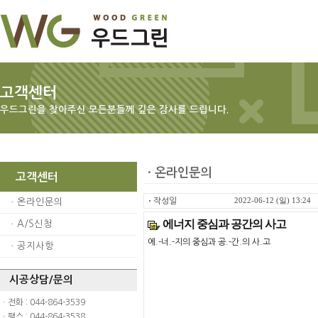
고객센터
우드그린을 찾아주신 모든분들께 깊은 감사를 드립니다.
ㆍ온라인문의
고객센터
ㆍ
작성일
2022-06-12 (일) 13:24
ㆍ
온라인문의
에너지 중심과 공간의 사고
ㆍ
A/S신청
에.-너.-지의 중심과 공.-간.의 사.고
ㆍ
공지사항
시공상담/문의
ㆍ전화 : 044-864-3539
ㆍ팩스 : 044-864-3538