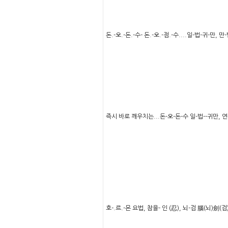
돈.-오.-돈.-수- 돈.-오.-점.-수....일-법-귀-
즉시 바로 깨우치는...돈-오-돈-수 일-법--귀만, 
호-.르.-몬 요법, 참을- 인 (忍), 뇌-검 腦(뇌)劍(검