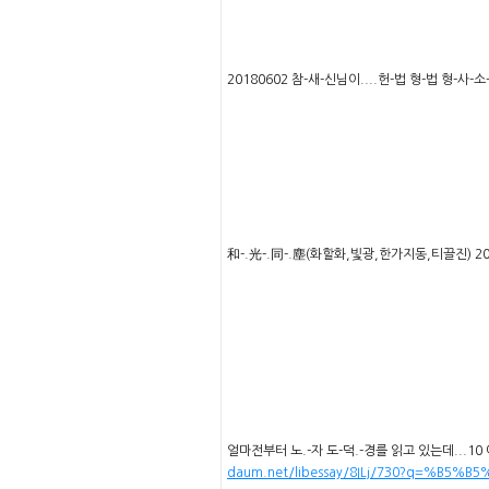
20180602 참-새-신님이....헌-법 형-법 형-사-
和-.光-.同-.塵(화할화,빛광,한가지동,티끌진) 2017
얼마전부터 노.-자 도-덕.-경를 읽고 있는데...10
daum.net/libessay/8ILj/730?q=%B5