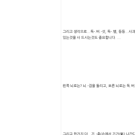
그리고 생각으로...독-.버.-섯, 독-.뱀, 등등...
있는것을 사 드시는것도 중요합니다. ...
왼쪽 뇌로는? 뇌.-검을 돌리고, 오른 뇌로는 독.버.
그리고 한가지 더...기.-춤(손에서 기가(氣) 나간다