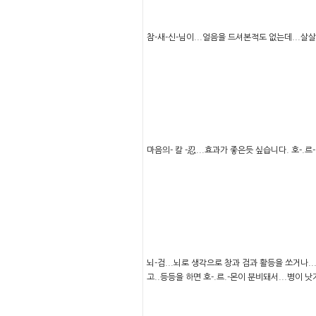
참-새-신-님이...얼음을 드셔본적도 없는데...살살
마음의- 칼 -忍...효과가 좋은듯 싶습니다. 호-
뇌-검...뇌로 생각으로 창과 검과 활등을 쏘거나...
고..등등을 하면 호-.르.-몬이 분비돼서...병이 