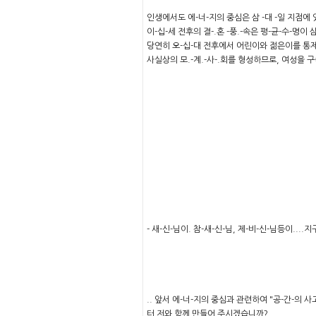
인생에서도 에-너-지의 중심은 삼 -대 -일 지점에 
이-십-세 전후의 결-.혼 -풍.-속은 평-균-수-
당연히 오-십-대 전후에서 어린이와 젊은이를 통제,
사실상의 모.-계.-사-.회를 형성하므로, 여성
- 새-신-님이. 참-새-신-님, 제-비-신-님등이..
.. 앞서 에-너-지의 중심과 관련하여 "공-간-의
터 저와 함께 만들어 주시겠습니까?