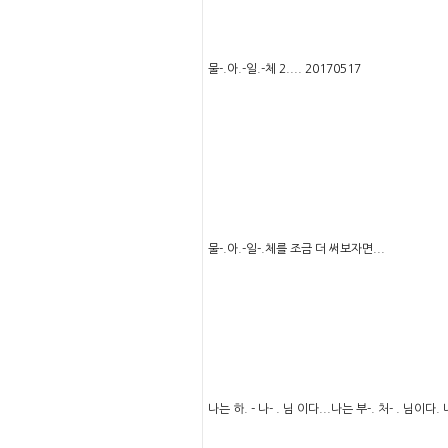
물-.아.-일.-체 2.... 20170517
물-.아.-일-.체를 조금 더 써보자면...
나는 하. - 나- . 님 이다...나는 부-. 처- . 님이