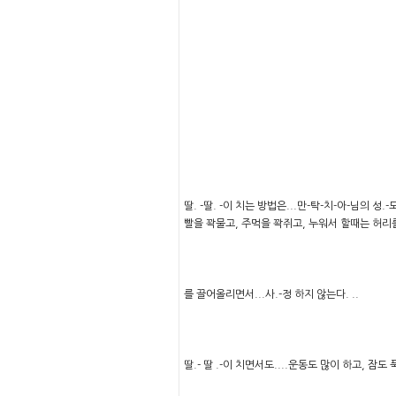
딸. -딸. -이 치는 방법은...만-탁-치-아-님의 성
빨을 꽉물고, 주먹을 꽉쥐고, 누워서 할때는 허리
를 끌어올리면서...사.-정 하지 않는다. ..
딸.- 딸 .-이 치면서도....운동도 많이 하고, 잠