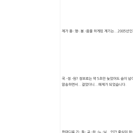
제가 용-.명-.봉.-음을 하게된 계기는...2005년
국.-정.-원? 정보로는 약 5초만 늦었어도 숨이 
암송하면서...걸었더니...해제가 되었습니다.
한마디로 기-.독-.교 -하.-느.-님...인간 중심의