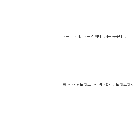
나는 바다다...나는 산이다...나는 우주다...
하..-나.-.님도 하고 바-..퀴..-벌-..레도 하고 해