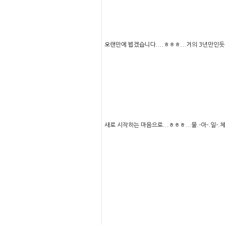
오랜만에 뵙겠습니다....ㅎㅎㅎ...거의 3년만인듯 
새로 시작하는 마음으로...ㅎㅎㅎ...물.-아-.일-