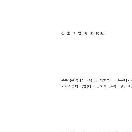
청-.출.-어.-람-[靑.-出.-於.藍-]
푸른색은 쪽에서 나왔지만 쪽빛보다 더 푸르다'라는 
되시기를 바라겠습니다. .. 또한...일종의 일. - 