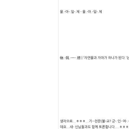
물.-아-.일-.체 - 물.-아.-일-.체
物.-我.-一-.體 | '자연물과 자아가 하나가 된다
생각으로...ㅎㅎㅎ...기--천문(불-교? 군-.인- 여-
데요...새- 신님들과도 함께 토론합니다....ㅎㅎㅎㅎ..