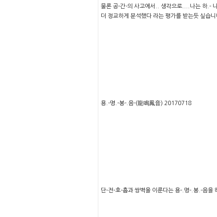
물론 공-간-의 사고에서.. 생각으로....나는 하.- 나.
더 정교하게 분석했다 라는 평가를 받는듯 싶습니다.
용.-명.-봉-.음-(龍鳴鳳音) 20170718
단-전-호-흡과 쌍벽을 이룬다는 용-.명-.봉.-음을