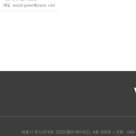
ㆍ메일 : wood-green@naver.com
세종시 한누리대로 2009(펠리체타워2), 4층 404호 / 전화 : 044-86