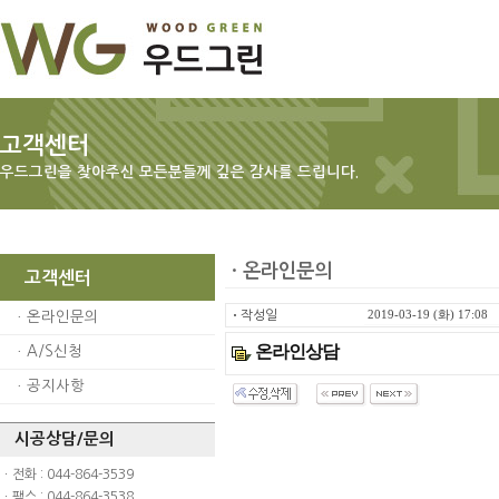
고객센터
우드그린을 찾아주신 모든분들께 깊은 감사를 드립니다.
ㆍ온라인문의
고객센터
ㆍ
작성일
2019-03-19 (화) 17:08
ㆍ
온라인문의
온라인상담
ㆍ
A/S신청
ㆍ
공지사항
시공상담/문의
ㆍ전화 : 044-864-3539
ㆍ팩스 : 044-864-3538