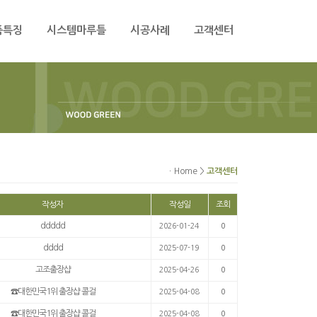
품특징
시스템마루틀
시공사례
고객센터
ㆍHome >
고객센터
작성자
작성일
조회
ddddd
2026-01-24
0
dddd
2025-07-19
0
고조출장샵
2025-04-26
0
☎대한민국1위 출장샵 콜걸
2025-04-08
0
☎대한민국1위 출장샵 콜걸
2025-04-08
0