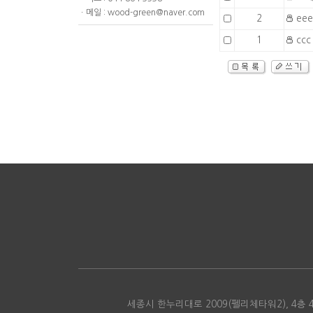
ㆍ메일 : wood-green@naver.com
2
eee
1
ccc
세종시 한누리대로 2009(펠리체타워2), 4층 404호 