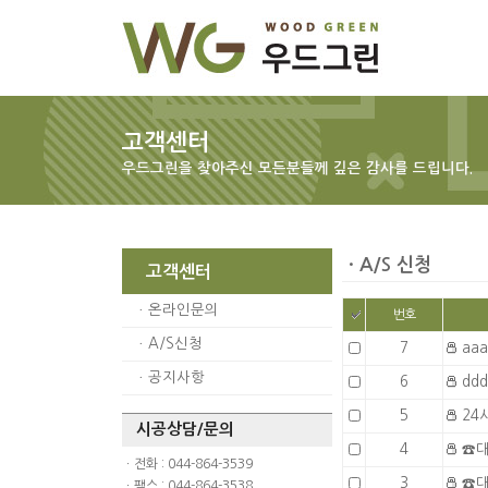
고객센터
우드그린을 찾아주신 모든분들께 깊은 감사를 드립니다.
ㆍA/S 신청
고객센터
ㆍ
온라인문의
번호
ㆍ
A/S신청
7
aaa
ㆍ
공지사항
6
ddd
5
24시
시공상담/문의
4
☎대
ㆍ전화 : 044-864-3539
3
☎대
ㆍ팩스 : 044-864-3538